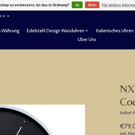
shop zu verbessern. Ist das in Ordnung?
Ja
Nein
Für weitere Inform
EN ⇓ ⇒
& Währung
Edelstahl Design Wanduhren
Italienisches Uhren
Uber Uns
NX
Co
Artikel
€79,
Inkl. Mw