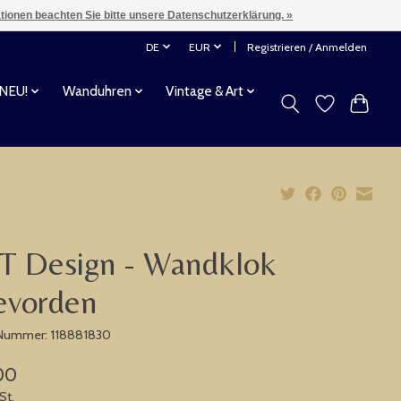
ationen beachten Sie bitte unsere Datenschutzerklärung. »
DE
EUR
Registrieren / Anmelden
 NEU!
Wanduhren
Vintage & Art
T Design - Wandklok
evorden
-Nummer: 118881830
00
St.