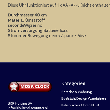
Diese Uhr funktioniert auf 1 x AA -Akku (nicht enthalten
Durchmesser
40 cm
Material
Kunststoff
secondeWijzer
no
Stromversorgung
Batterie 1xaa
Stummer Bewegung
nein < /span> < /div>
Kategorien
Sprache & Währung
Edelstahl Design Wanduhren
B&R Holding BV
Italienisches Uhren NEU!
info@klokkendiscounter.nl