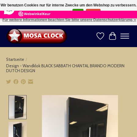
×
164
Reviews
Wir benutzen Cookies nur für interne Zwecke um den Webshop zu verbessern.
8,2
Ist das in Ordnung?
Ja
Nein
Für weitere Informationen beachten Sie bitte unsere Datenschutzerklärung. »
Kies uw taal: NL -- Wählen Sie ihre Sprache: DE -- Choose your language: EN ⇓ ⇒
Wunschzettel
Ihr Warenk
Startseite
/
Design - Wandklok BLACK SABBATH CHANTAL BRANDO MODERN
DUTCH DESIGN
Product image slideshow Items