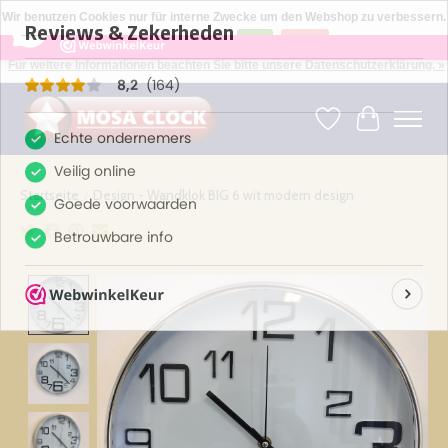
×
164
Reviews
Wir benutzen Cookies nur für interne Zwecke um den Webshop zu verbessern.
8,2
Ist das in Ordnung?
Ja
Nein
Für weitere Informationen beachten Sie bitte unsere Datenschutzerklärung. »
Kies uw taal: NL -- Wählen Sie ihre Sprache: DE -- Choose your language: EN ⇓ ⇒
Wunschzettel
Ihr Warenk
Startseite
/
Design - Wandklok BIG 6 wit modern design
Product image slideshow Items