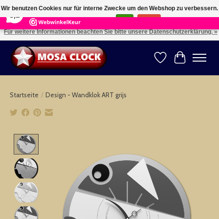
×
164
Reviews
Wir benutzen Cookies nur für interne Zwecke um den Webshop zu verbessern.
8,2
Ist das in Ordnung?
Ja
Nein
Für weitere Informationen beachten Sie bitte unsere Datenschutzerklärung. »
Kies uw taal: NL -- Wählen Sie ihre Sprache: DE -- Choose your language: EN ⇓ ⇒
Wunschzettel
Ihr Warenk
Startseite
/
Design - Wandklok ART grijs
Product image slideshow Items