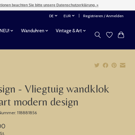
ationen beachten Sie bitte unsere Datenschutzerklärung. »
DE
EUR
Registrieren / Anmelden
 NEU!
Wanduhren
Vintage & Art
ign - Vliegtuig wandklok
rt modern design
-Nummer: 118881856
00
St.