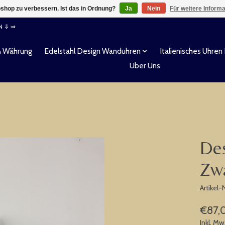
shop zu verbessern. Ist das in Ordnung?
Ja
Nein
Für weitere Inform
EN ⇓ ⇒
& Währung
Edelstahl Design Wanduhren
Italienisches Uhren
Uber Uns
Des
Zwa
Artikel
€87,
Inkl. Mw