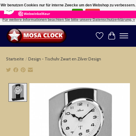
×
164
Reviews
Wir benutzen Cookies nur für interne Zwecke um den Webshop zu verbessern.
8,2
Ist das in Ordnung?
Ja
Nein
Für weitere Informationen beachten Sie bitte unsere Datenschutzerklärung. »
Kies uw taal: NL -- Wählen Sie ihre Sprache: DE -- Choose your language: EN ⇓ ⇒
Wunschzettel
Ihr Warenk
Startseite
/
Design - Tischuhr Zwart en Zilver Design
Product image slideshow Items