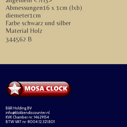
allgemein < /H3>
Abmessungen16 x 1cm (lxb)
diemeter1cm
Farbe schwarz und silber
Material Holz
344562 B
B&R Holding BV
info@klokkendiscounter.nl
KVK Chamber nr: 14629154
BTW VAT nr: 8004.12.321.B01