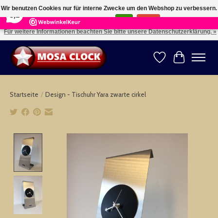
×
164
Reviews
Wir benutzen Cookies nur für interne Zwecke um den Webshop zu verbessern.
8,2
Ist das in Ordnung?
Ja
Nein
Für weitere Informationen beachten Sie bitte unsere Datenschutzerklärung. »
Kies uw taal: NL -- Wählen Sie ihre Sprache: DE -- Choose your language: EN ⇓ ⇒
Wunschzettel
Ihr Warenk
Startseite
/
Design - Tischuhr Yara zwarte cirkel
Product image slideshow Items