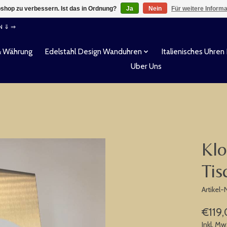
shop zu verbessern. Ist das in Ordnung?
Ja
Nein
Für weitere Inform
EN ⇓ ⇒
& Währung
Edelstahl Design Wanduhren
Italienisches Uhren
Uber Uns
Klo
Tis
Artikel
€119
Inkl. Mw