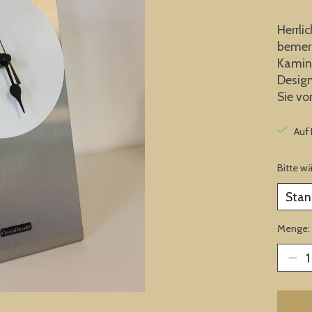
Herrli
bemerk
Kamin.
Design
Sie vo
Auf
Bitte w
Menge: