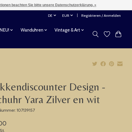
ationen beachten Sie bitte unsere Datenschutzerklärung. »
DE
EUR
Registrieren / Anmelden
 NEU!
Wanduhren
Vintage & Art
kkendiscounter Design -
chuhr Yara Zilver en wit
-Nummer: 107139157
,00
St.