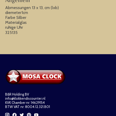
Allgemein
Abmessungen 13 x 13, cm (lxb)
diemeter1cm
Farbe Silber
Materialglas
ruhige Uhr
325135
B&R Holding BV
info@klokkendiscounter.nl
KVK Chamber nr: 14629154
BTW VAT nr: 8004.12.321.B01