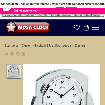
×
164
Reviews
Wir benutzen Cookies nur für interne Zwecke um den Webshop zu verbessern.
8,2
Ist das in Ordnung?
Ja
Nein
Für weitere Informationen beachten Sie bitte unsere Datenschutzerklärung. »
Kies uw taal: NL -- Wählen Sie ihre Sprache: DE -- Choose your language: EN ⇓ ⇒
Wunschzettel
Ihr Warenk
Startseite
/
Design - Tischuhr Silver Spurt Modern Design
Product image slideshow Items