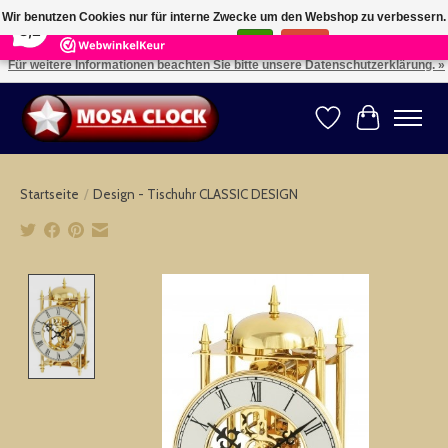
×
164
Reviews
Wir benutzen Cookies nur für interne Zwecke um den Webshop zu verbessern.
8,2
Ist das in Ordnung?
Ja
Nein
Für weitere Informationen beachten Sie bitte unsere Datenschutzerklärung. »
Kies uw taal: NL -- Wählen Sie ihre Sprache: DE -- Choose your language: EN ⇓ ⇒
Wunschzettel
Ihr Warenk
Startseite
/
Design - Tischuhr CLASSIC DESIGN
Product image slideshow Items