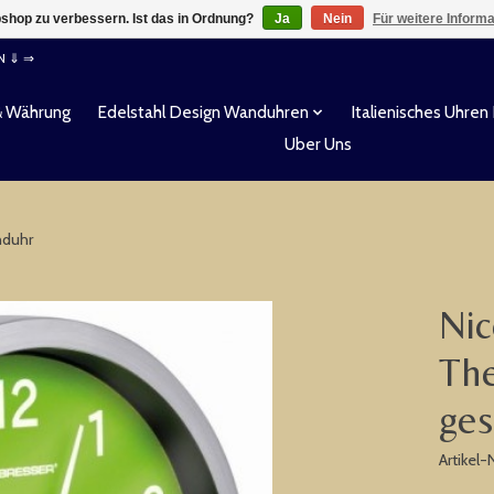
shop zu verbessern. Ist das in Ordnung?
Ja
Nein
Für weitere Inform
EN ⇓ ⇒
& Währung
Edelstahl Design Wanduhren
Italienisches Uhren
Uber Uns
nduhr
Nic
The
ge
Artikel