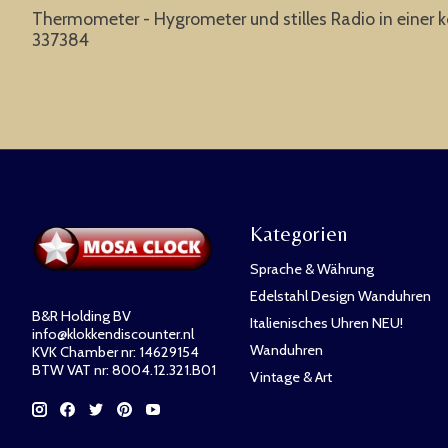
Thermometer - Hygrometer und stilles Radio in einer ko
337384
Kategorien
Sprache & Währung
Edelstahl Design Wanduhren
B&R Holding BV
Italienisches Uhren NEU!
info@klokkendiscounter.nl
Wanduhren
KVK Chamber nr: 14629154
BTW VAT nr: 8004.12.321.B01
Vintage & Art