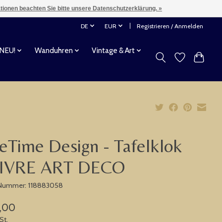
ationen beachten Sie bitte unsere Datenschutzerklärung. »
DE
EUR
Registrieren / Anmelden
 NEU!
Wanduhren
Vintage & Art
eTime Design - Tafelklok
IVRE ART DECO
-Nummer: 118883058
,00
St.