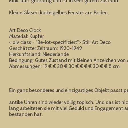
Klok läuft großartig und ist in sehr gutem Zustand.
Kleine Gläser dunkelgelbes Fenster am Boden.
Art Deco Clock
Material: Kupfer
< div class = "Be-lot-spezifiziert"> Stil: Art Deco
Geschätzter Zeitraum: 1920-1949
Herkunftsland: Niederlande
Bedingung: Gutes Zustand mit kleinen Anzeichen von A
Abmessungen: 19 € € 30 € 30 € € € € 30 € € 8 cm
Ein ganz besonderes und einzigartiges Objekt passt p
antike Uhren sind wieder völlig topisch. Und das ist 
lang arbeiteten sie mit viel Geduld und Engagement an 
bestanden hat.