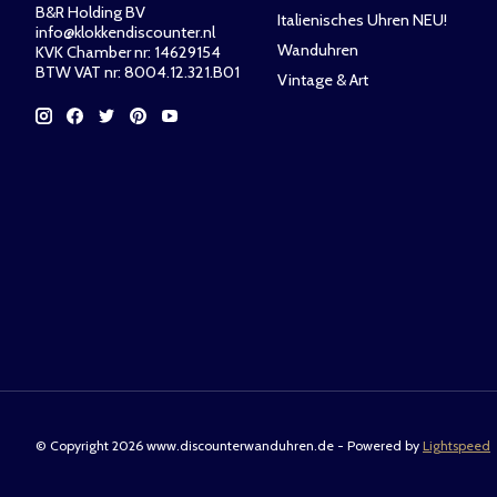
B&R Holding BV
Italienisches Uhren NEU!
info@klokkendiscounter.nl
Wanduhren
KVK Chamber nr: 14629154
BTW VAT nr: 8004.12.321.B01
Vintage & Art
© Copyright 2026 www.discounterwanduhren.de - Powered by
Lightspeed