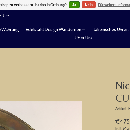
shop zu verbessern. Ist das in Ordnung?
Ja
Nein
Für weitere Inform
EN ⇓ ⇒
& Währung
Edelstahl Design Wanduhren
Italienisches Uhren
Uber Uns
Nic
CU
Artikel
€475
Inkl. Mw