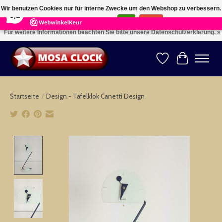
×
164
Reviews
Wir benutzen Cookies nur für interne Zwecke um den Webshop zu verbessern.
8,2
Ist das in Ordnung?
Ja
Nein
Für weitere Informationen beachten Sie bitte unsere Datenschutzerklärung. »
Kies uw taal: NL -- Wählen Sie ihre Sprache: DE -- Choose your language: EN ⇓ ⇒
Wunschzettel
Ihr Warenk
Startseite
/
Design - Tafelklok Canetti Design
Product image slideshow Items