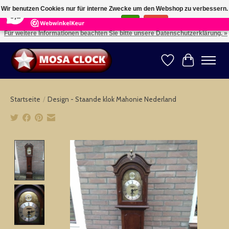
×
164
Reviews
Wir benutzen Cookies nur für interne Zwecke um den Webshop zu verbessern.
8,2
Ist das in Ordnung?
Ja
Nein
Für weitere Informationen beachten Sie bitte unsere Datenschutzerklärung. »
Kies uw taal: NL -- Wählen Sie ihre Sprache: DE -- Choose your language: EN ⇓ ⇒
Wunschzettel
Ihr Warenk
Startseite
/
Design - Staande klok Mahonie Nederland
Product image slideshow Items