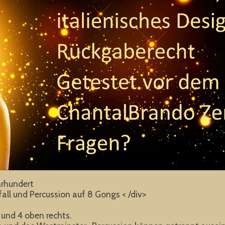
hrhundert
 und Percussion auf 8 Gongs < /div>
 und 4 oben rechts.