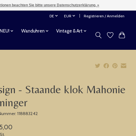
ationen beachten Sie bitte unsere Datenschutzerklärung. »
DE
EUR
Registrieren / Anmelden
 NEU!
Wanduhren
Vintage & Art
ign - Staande klok Mahonie
ninger
-Nummer: 118883242
75,00
St.