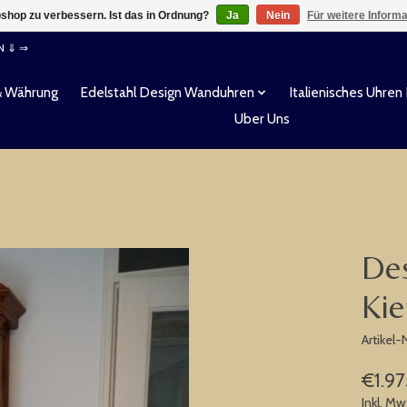
shop zu verbessern. Ist das in Ordnung?
Ja
Nein
Für weitere Inform
EN ⇓ ⇒
& Währung
Edelstahl Design Wanduhren
Italienisches Uhren
Uber Uns
Des
Kie
Artikel
€1.9
Inkl. Mw