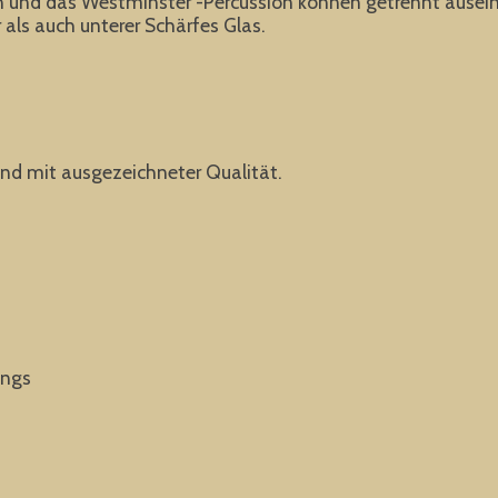
ion und das Westminster -Percussion können getrennt ause
 als auch unterer Schärfes Glas.
and mit ausgezeichneter Qualität.
ongs