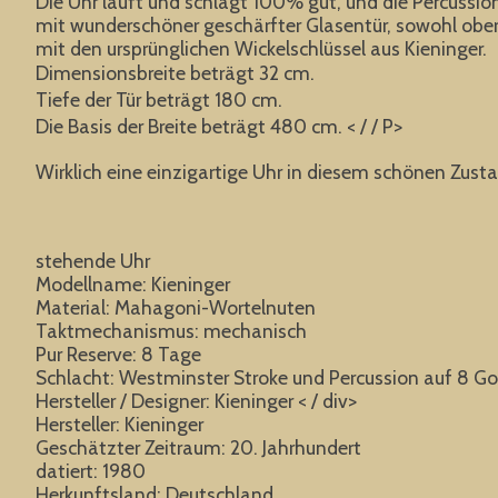
Die Uhr läuft und schlägt 100% gut, und die Percuss
mit wunderschöner geschärfter Glasentür, sowohl ober
mit den ursprünglichen Wickelschlüssel aus Kieninger.
Dimensionsbreite beträgt 32 cm.
Tiefe der Tür beträgt 180 cm.
Die Basis der Breite beträgt 480 cm. < / / P>
Wirklich eine einzigartige Uhr in diesem schönen Zust
stehende Uhr
Modellname: Kieninger
Material: Mahagoni-Wortelnuten
Taktmechanismus: mechanisch
Pur Reserve: 8 Tage
Schlacht: Westminster Stroke und Percussion auf 8 G
Hersteller / Designer: Kieninger < / div>
Hersteller: Kieninger
Geschätzter Zeitraum: 20. Jahrhundert
datiert: 1980
Herkunftsland: Deutschland