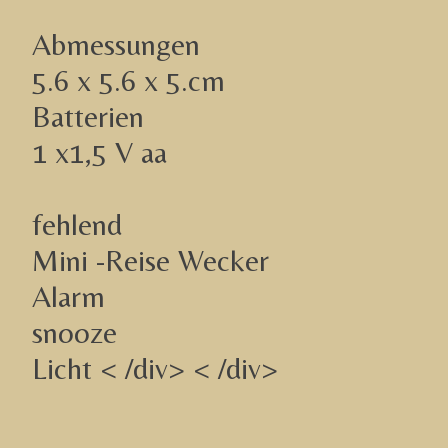
Abmessungen
5.6 x 5.6 x 5.cm
Batterien
1 x1,5 V aa
fehlend
Mini -Reise Wecker
Alarm
snooze
Licht < /div> < /div>