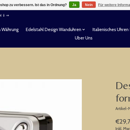
shop zu verbessern. Ist das in Ordnung?
Ja
Nein
Für weitere Inform
EN ⇓ ⇒
& Währung
Edelstahl Design Wanduhren
Italienisches Uhren
Uber Uns
Des
for
Artikel
€29,
Inkl. Mw