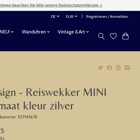
ationen beachten Sie bitte unsere Datenschutzerklärung. »
DE
EUR
Registrieren / Anmelden
 NEU!
Wanduhren
Vintage & Art
ign - Reiswekker MINI
maat kleur zilver
-Nummer: 107141676
75
St.