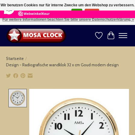
×
164
Reviews
Wir benutzen Cookies nur für interne Zwecke um den Webshop zu verbessern.
8,2
Ist das in Ordnung?
Ja
Nein
Für weitere Informationen beachten Sie bitte unsere Datenschutzerklärung. »
Kies uw taal: NL -- Wählen Sie ihre Sprache: DE -- Choose your language: EN ⇓ ⇒
Wunschzettel
Ihr Warenk
Startseite
/
Design - Radiografische wandklok 32 x cm Goud modern design
Product image slideshow Items