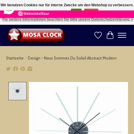
×
164
Reviews
Wir benutzen Cookies nur für interne Zwecke um den Webshop zu verbessern.
8,2
Ist das in Ordnung?
Ja
Nein
Für weitere Informationen beachten Sie bitte unsere Datenschutzerklärung. »
Kies uw taal: NL -- Wählen Sie ihre Sprache: DE -- Choose your language: EN ⇓ ⇒
Wunschzettel
Ihr Warenk
Startseite
/
Design - Nous Sommes Du Soleil Abstract Modern
Product image slideshow Items