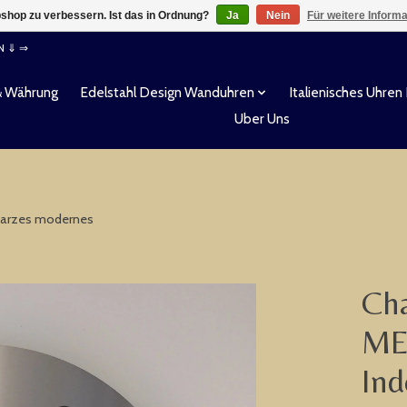
shop zu verbessern. Ist das in Ordnung?
Ja
Nein
Für weitere Inform
EN ⇓ ⇒
& Währung
Edelstahl Design Wanduhren
Italienisches Uhren
Uber Uns
warzes modernes
Cha
ME
Ind