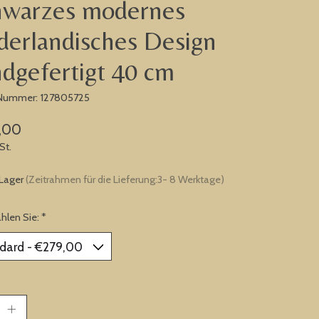
hwarzes modernes
derlandisches Design
dgefertigt 40 cm
-Nummer: 127805725
,00
St.
 Lager
(Zeitrahmen für die Lieferung:3- 8 Werktage)
ählen Sie:
*