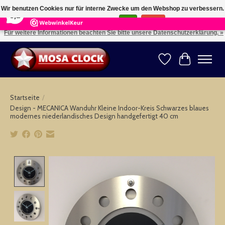
×
164
Reviews
Wir benutzen Cookies nur für interne Zwecke um den Webshop zu verbessern.
8,2
Ist das in Ordnung?
Ja
Nein
Für weitere Informationen beachten Sie bitte unsere Datenschutzerklärung. »
Kies uw taal: NL -- Wählen Sie ihre Sprache: DE -- Choose your language: EN ⇓ ⇒
Wunschzettel
Ihr Warenk
Startseite
/
Design - MECANICA Wanduhr Kleine Indoor-Kreis Schwarzes blaues
modernes niederlandisches Design handgefertigt 40 cm
Product image slideshow Items