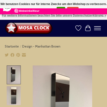
×
164
Reviews
Wir benutzen Cookies nur für interne Zwecke um den Webshop zu verbessern.
8,2
Ist das in Ordnung?
Ja
Nein
Für weitere Informationen beachten Sie bitte unsere Datenschutzerklärung. »
Kies uw taal: NL -- Wählen Sie ihre Sprache: DE -- Choose your language: EN ⇓ ⇒
Wunschzettel
Ihr Warenk
Startseite
/
Design - Manhattan Brown
Product image slideshow Items