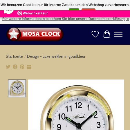
×
164
Reviews
Wir benutzen Cookies nur für interne Zwecke um den Webshop zu verbessern.
8,2
Ist das in Ordnung?
Ja
Nein
Für weitere Informationen beachten Sie bitte unsere Datenschutzerklärung. »
Kies uw taal: NL -- Wählen Sie ihre Sprache: DE -- Choose your language: EN ⇓ ⇒
Wunschzettel
Ihr Warenk
Startseite
/
Design - Luxe wekker in goudkleur
Product image slideshow Items