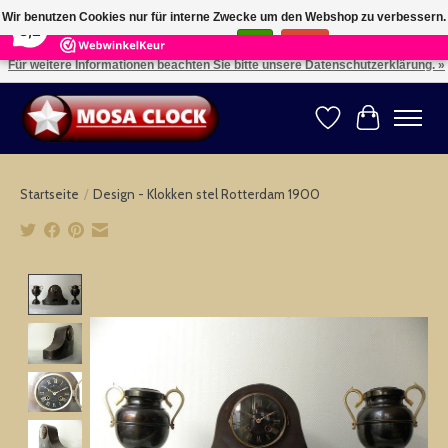
×
164
Reviews
Wir benutzen Cookies nur für interne Zwecke um den Webshop zu verbessern.
8,2
Ist das in Ordnung?
Ja
Nein
Für weitere Informationen beachten Sie bitte unsere Datenschutzerklärung. »
Kies uw taal: NL -- Wählen Sie ihre Sprache: DE -- Choose your language: EN ⇓ ⇒
Wunschzettel
Ihr Warenk
Startseite
/
Design - Klokken stel Rotterdam 1900
Product image slideshow Items