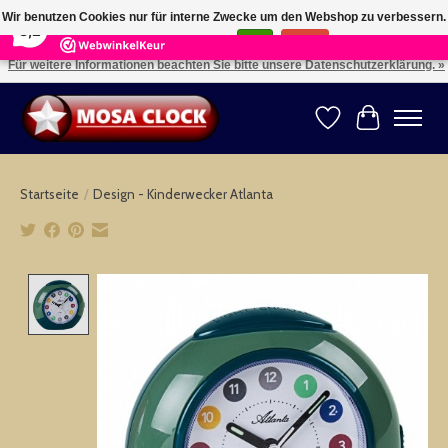
×
164
Reviews
Wir benutzen Cookies nur für interne Zwecke um den Webshop zu verbessern.
8,2
Ist das in Ordnung?
Ja
Nein
Für weitere Informationen beachten Sie bitte unsere Datenschutzerklärung. »
Kies uw taal: NL -- Wählen Sie ihre Sprache: DE -- Choose your language: EN ⇓ ⇒
Wunschzettel
Ihr Warenk
Startseite
/
Design - Kinderwecker Atlanta
Product image slideshow Items