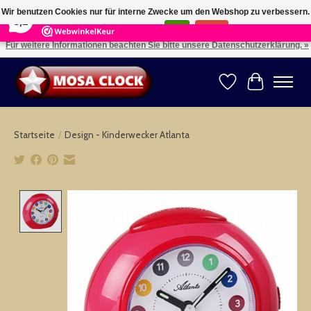
×
164
Reviews
Wir benutzen Cookies nur für interne Zwecke um den Webshop zu verbessern.
8,2
Ist das in Ordnung?
Ja
Nein
Für weitere Informationen beachten Sie bitte unsere Datenschutzerklärung. »
Kies uw taal: NL -- Wählen Sie ihre Sprache: DE -- Choose your language: EN ⇓ ⇒
Wunschzettel
Ihr Warenk
Startseite
/
Design - Kinderwecker Atlanta
Product image slideshow Items