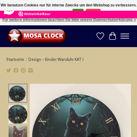
×
164
Reviews
Wir benutzen Cookies nur für interne Zwecke um den Webshop zu verbessern.
8,2
Ist das in Ordnung?
Ja
Nein
Für weitere Informationen beachten Sie bitte unsere Datenschutzerklärung. »
Kies uw taal: NL -- Wählen Sie ihre Sprache: DE -- Choose your language: EN ⇓ ⇒
Wunschzettel
Ihr Warenk
Startseite
/
Design - Kinder Wanduhr KAT I
Product image slideshow Items