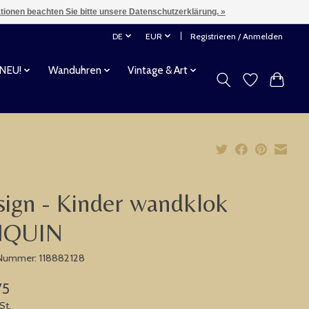
ationen beachten Sie bitte unsere Datenschutzerklärung. »
DE
EUR
Registrieren / Anmelden
 NEU!
Wanduhren
Vintage & Art
ign - Kinder wandklok
NQUIN
-Nummer: 118882128
75
St.