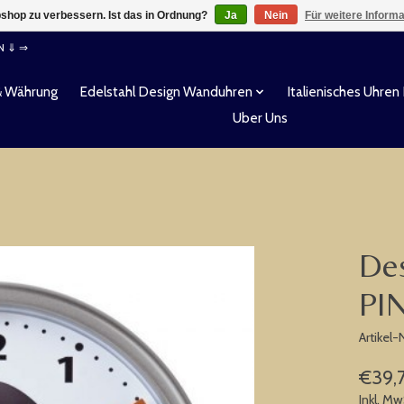
shop zu verbessern. Ist das in Ordnung?
Ja
Nein
Für weitere Inform
EN ⇓ ⇒
& Währung
Edelstahl Design Wanduhren
Italienisches Uhren
Uber Uns
Des
PI
Artikel
€39,
Inkl. Mw