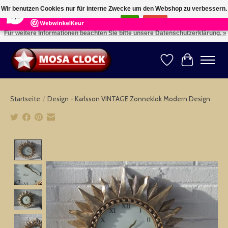
×
164
Reviews
Wir benutzen Cookies nur für interne Zwecke um den Webshop zu verbessern.
8,2
Ist das in Ordnung?
Ja
Nein
Für weitere Informationen beachten Sie bitte unsere Datenschutzerklärung. »
Kies uw taal: NL -- Wählen Sie ihre Sprache: DE -- Choose your language: EN ⇓ ⇒
Wunschzettel
Ihr Warenk
Startseite
/
Design - Karlsson VINTAGE Zonneklok Modern Design
Product image slideshow Items