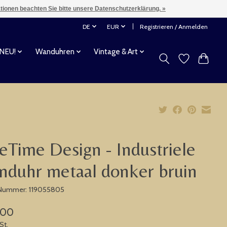
ationen beachten Sie bitte unsere Datenschutzerklärung. »
DE
EUR
Registrieren / Anmelden
 NEU!
Wanduhren
Vintage & Art
eTime Design - Industriele
duhr metaal donker bruin
-Nummer: 119055805
,00
St.