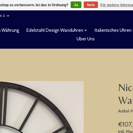
shop zu verbessern. Ist das in Ordnung?
Ja
Nein
Für weitere Inform
EN ⇓ ⇒
& Währung
Edelstahl Design Wanduhren
Italienisches Uhren
Uber Uns
Nic
Wan
Artikel
€107
Inkl. Mw