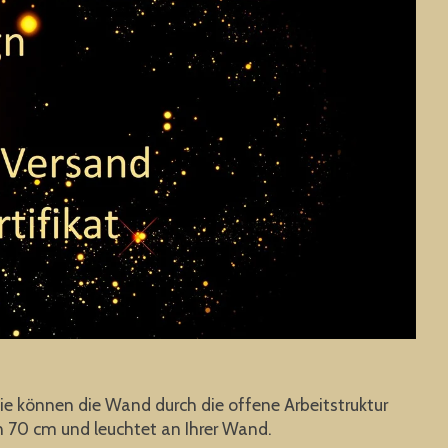
ie können die Wand durch die offene Arbeitstruktur
n 70 cm und leuchtet an Ihrer Wand.