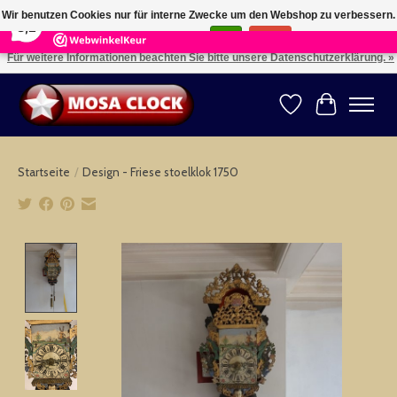
×
164
Reviews
Wir benutzen Cookies nur für interne Zwecke um den Webshop zu verbessern.
8,2
Ist das in Ordnung?
Ja
Nein
Für weitere Informationen beachten Sie bitte unsere Datenschutzerklärung. »
Kies uw taal: NL -- Wählen Sie ihre Sprache: DE -- Choose your language: EN ⇓ ⇒
Wunschzettel
Ihr Warenk
Startseite
/
Design - Friese stoelklok 1750
Product image slideshow Items