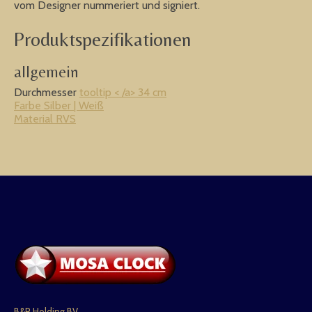
vom Designer nummeriert und signiert.
Produktspezifikationen
allgemein
Durchmesser
tooltip
< /a> 34 cm
Farbe Silber | Weiß
Material RVS
B&R Holding BV