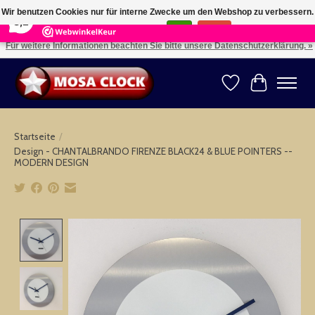
×
164
Reviews
Wir benutzen Cookies nur für interne Zwecke um den Webshop zu verbessern.
8,2
Ist das in Ordnung?
Ja
Nein
Für weitere Informationen beachten Sie bitte unsere Datenschutzerklärung. »
Kies uw taal: NL -- Wählen Sie ihre Sprache: DE -- Choose your language: EN ⇓ ⇒
Wunschzettel
Ihr Warenk
Startseite
/
Design - CHANTALBRANDO FIRENZE BLACK24 & BLUE POINTERS --
MODERN DESIGN
Product image slideshow Items