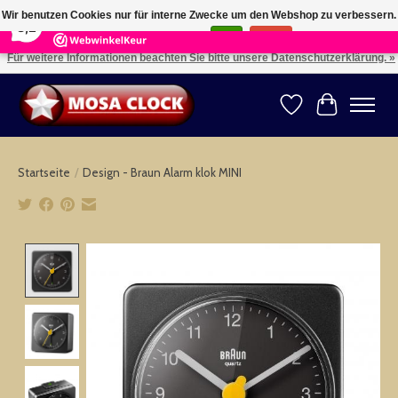
×
164
Reviews
Wir benutzen Cookies nur für interne Zwecke um den Webshop zu verbessern.
8,2
Ist das in Ordnung?
Ja
Nein
Für weitere Informationen beachten Sie bitte unsere Datenschutzerklärung. »
Kies uw taal: NL -- Wählen Sie ihre Sprache: DE -- Choose your language: EN ⇓ ⇒
Wunschzettel
Ihr Warenk
Startseite
/
Design - Braun Alarm klok MINI
Product image slideshow Items