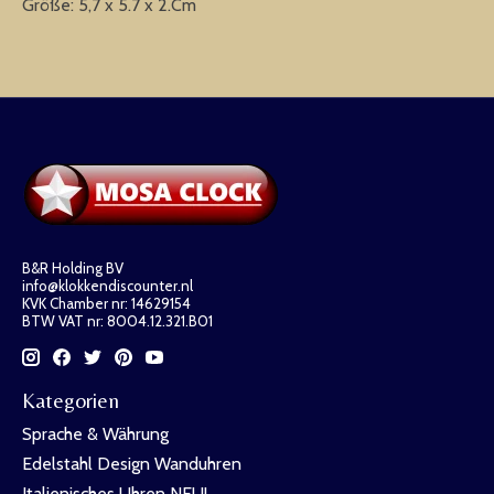
Größe: 5,7 x 5.7 x 2.Cm
B&R Holding BV
info@klokkendiscounter.nl
KVK Chamber nr: 14629154
BTW VAT nr: 8004.12.321.B01
Kategorien
Sprache & Währung
Edelstahl Design Wanduhren
Italienisches Uhren NEU!