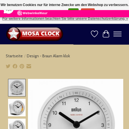
×
164
Reviews
Wir benutzen Cookies nur für interne Zwecke um den Webshop zu verbessern.
8,2
Ist das in Ordnung?
Ja
Nein
Für weitere Informationen beachten Sie bitte unsere Datenschutzerklärung. »
Kies uw taal: NL -- Wählen Sie ihre Sprache: DE -- Choose your language: EN ⇓ ⇒
Wunschzettel
Ihr Warenk
Startseite
/
Design - Braun Alarm klok
Product image slideshow Items