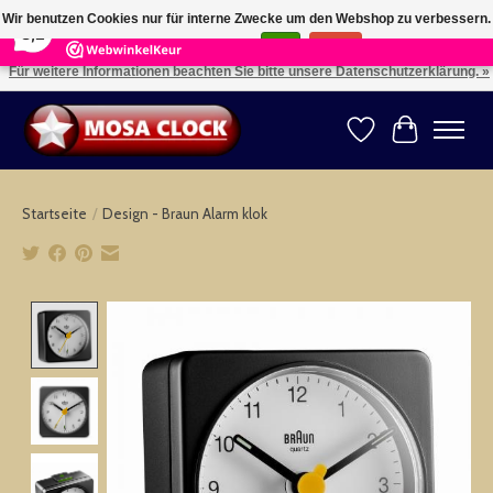
×
164
Reviews
Wir benutzen Cookies nur für interne Zwecke um den Webshop zu verbessern.
8,2
Ist das in Ordnung?
Ja
Nein
Für weitere Informationen beachten Sie bitte unsere Datenschutzerklärung. »
Kies uw taal: NL -- Wählen Sie ihre Sprache: DE -- Choose your language: EN ⇓ ⇒
Wunschzettel
Ihr Warenk
Startseite
/
Design - Braun Alarm klok
Product image slideshow Items