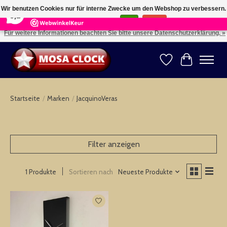
×
164
Reviews
Wir benutzen Cookies nur für interne Zwecke um den Webshop zu verbessern.
8,2
Ist das in Ordnung?
Ja
Nein
Für weitere Informationen beachten Sie bitte unsere Datenschutzerklärung. »
Kies uw taal: NL -- Wählen Sie ihre Sprache: DE -- Choose your language: EN ⇓ ⇒
Wunschzettel
Ihr Warenk
Startseite
/
Marken
/
JacquinoVeras
Filter anzeigen
Sortieren nach
Neueste Produkte
1 Produkte