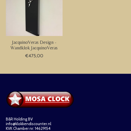
JacquinoVeras Design -
Wandklok JacquinoVeras
€475,00
B&R Holding BV
info@klokkendiscounter.nl
KVK Chamber nr: 14629154