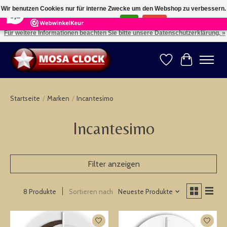
×
164
Reviews
Wir benutzen Cookies nur für interne Zwecke um den Webshop zu verbessern.
8,2
Ist das in Ordnung?
Ja
Nein
Für weitere Informationen beachten Sie bitte unsere Datenschutzerklärung. »
Kies uw taal: NL -- Wählen Sie ihre Sprache: DE -- Choose your language: EN ⇓ ⇒
Wunschzettel
Ihr Warenk
Startseite
/
Marken
/
Incantesimo
Incantesimo
Filter anzeigen
Sortieren nach
Neueste Produkte
8 Produkte