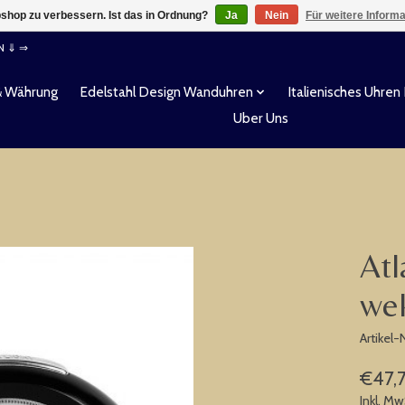
shop zu verbessern. Ist das in Ordnung?
Ja
Nein
Für weitere Inform
EN ⇓ ⇒
& Währung
Edelstahl Design Wanduhren
Italienisches Uhren
Uber Uns
Atl
we
Artikel
€47,
Inkl. Mw