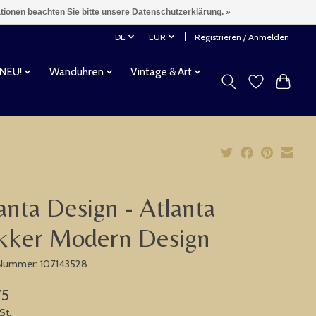
ationen beachten Sie bitte unsere Datenschutzerklärung. »
DE
EUR
Registrieren / Anmelden
 NEU!
Wanduhren
Vintage & Art
anta Design - Atlanta
kker Modern Design
-Nummer: 107143528
75
St.