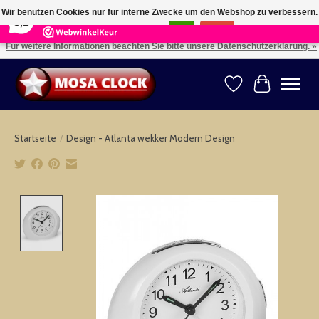
×
164
Reviews
Wir benutzen Cookies nur für interne Zwecke um den Webshop zu verbessern.
8,2
Ist das in Ordnung?
Ja
Nein
Für weitere Informationen beachten Sie bitte unsere Datenschutzerklärung. »
Kies uw taal: NL -- Wählen Sie ihre Sprache: DE -- Choose your language: EN ⇓ ⇒
Wunschzettel
Ihr Warenk
Startseite
/
Design - Atlanta wekker Modern Design
Product image slideshow Items