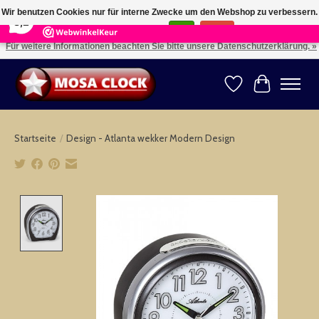
×
164
Reviews
Wir benutzen Cookies nur für interne Zwecke um den Webshop zu verbessern.
8,2
Ist das in Ordnung?
Ja
Nein
Für weitere Informationen beachten Sie bitte unsere Datenschutzerklärung. »
Kies uw taal: NL -- Wählen Sie ihre Sprache: DE -- Choose your language: EN ⇓ ⇒
Wunschzettel
Ihr Warenk
Startseite
/
Design - Atlanta wekker Modern Design
Product image slideshow Items