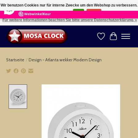
×
164
Reviews
Wir benutzen Cookies nur für interne Zwecke um den Webshop zu verbessern.
8,2
Ist das in Ordnung?
Ja
Nein
Für weitere Informationen beachten Sie bitte unsere Datenschutzerklärung. »
Kies uw taal: NL -- Wählen Sie ihre Sprache: DE -- Choose your language: EN ⇓ ⇒
Wunschzettel
Ihr Warenk
Startseite
/
Design - Atlanta wekker Modern Design
Product image slideshow Items