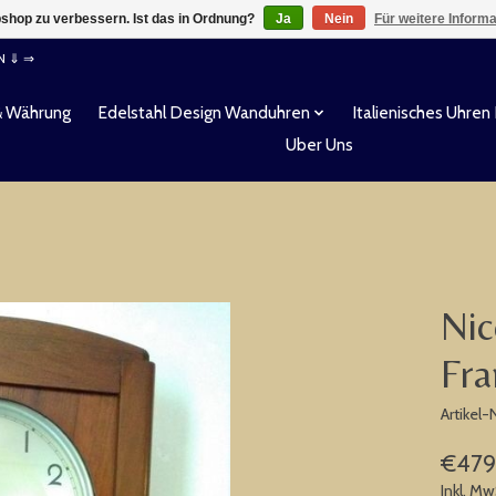
shop zu verbessern. Ist das in Ordnung?
Ja
Nein
Für weitere Inform
EN ⇓ ⇒
& Währung
Edelstahl Design Wanduhren
Italienisches Uhren
Uber Uns
Nic
Fra
Artikel
€479
Inkl. Mw