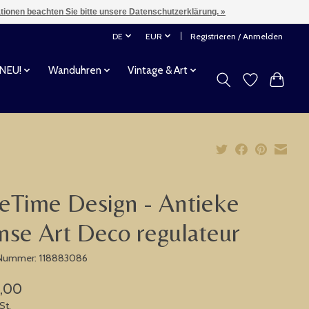
ationen beachten Sie bitte unsere Datenschutzerklärung. »
DE
EUR
Registrieren / Anmelden
 NEU!
Wanduhren
Vintage & Art
eTime Design - Antieke
nse Art Deco regulateur
-Nummer: 118883086
,00
St.