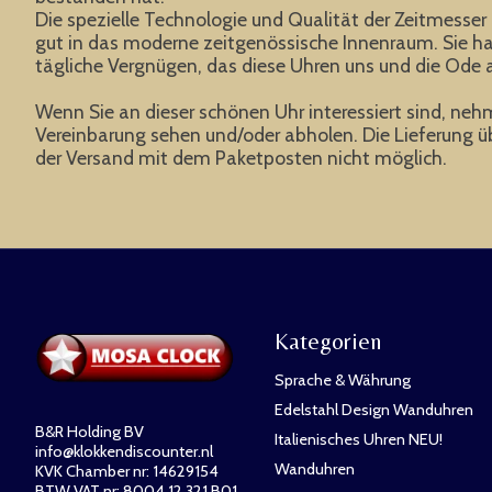
Die spezielle Technologie und Qualität der Zeitmesser
gut in das moderne zeitgenössische Innenraum. Sie ha
tägliche Vergnügen, das diese Uhren uns und die Od
Wenn Sie an dieser schönen Uhr interessiert sind, nehm
Vereinbarung sehen und/oder abholen. Die Lieferung üb
der Versand mit dem Paketposten nicht möglich.
Kategorien
Sprache & Währung
Edelstahl Design Wanduhren
B&R Holding BV
Italienisches Uhren NEU!
info@klokkendiscounter.nl
Wanduhren
KVK Chamber nr: 14629154
BTW VAT nr: 8004.12.321.B01