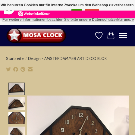
×
164
Reviews
Wir benutzen Cookies nur für interne Zwecke um den Webshop zu verbessern.
8,2
Ist das in Ordnung?
Ja
Nein
Für weitere Informationen beachten Sie bitte unsere Datenschutzerklärung. »
Kies uw taal: NL -- Wählen Sie ihre Sprache: DE -- Choose your language: EN ⇓ ⇒
Wunschzettel
Ihr Warenk
Startseite
/
Design - AMSTERDAMMER ART DECO KLOK
Product image slideshow Items