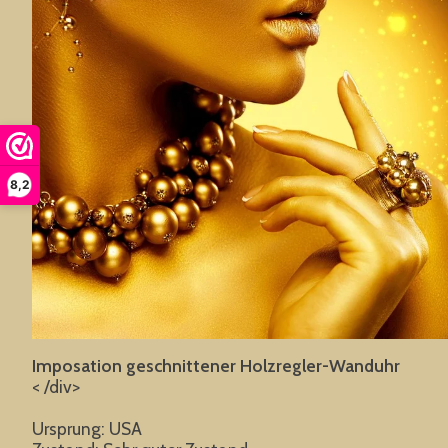
8,2
Imposation geschnittener Holzregler-Wanduhr
< /div>
Ursprung: USA