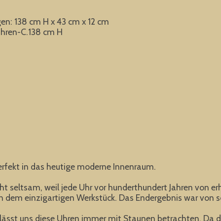
en: 138 cm H x 43 cm x 12 cm
uhren-C.138 cm H
erfekt in das heutige moderne Innenraum.
nicht seltsam, weil jede Uhr vor hunderthundert Jahren von 
dem einzigartigen Werkstück. Das Endergebnis war von so h
 lässt uns diese Uhren immer mit Staunen betrachten. Da di