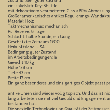
Zustand: Sehr guter Zustand
einschließlich: Key-Shuttle
mit dekorativem verarbeiteten Glas < BR/> Abmessung
Großer amerikanischer antiker Regulierungs-Wandakt
Material: Holz
Taktmechanismus: mechanisch
Pur Reserve: 8 Tage
Schlacht: halbe Stunde, ein Gong
Geschätzter Zeitraum 1900
Herkunftsland: USA
Bedingung: guter Zustand
im Arbeitsbedingungen: Ja
Gewicht 10 kg
Höhe 138 cm
Tiefe 43 cm
Breite 12 cm
Ein ganz besonderes und einzigartiges Objekt passt p
antike Uhren sind wieder völlig topisch. Und das ist 
lang arbeiteten sie mit viel Geduld und Engagement an 
bestanden hat.
Die spezielle Technologie und Qualität der Zeitmesser