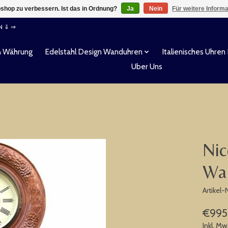
shop zu verbessern. Ist das in Ordnung?
Ja
Nein
Für weitere Inform
EN ⇓ ⇒
& Währung
Edelstahl Design Wanduhren
Italienisches Uhren
Uber Uns
Nic
Wal
Artikel
€995
Inkl. Mw