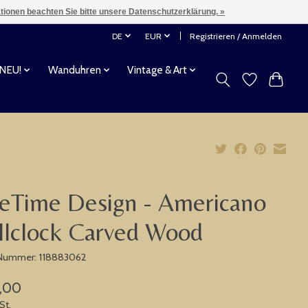
ationen beachten Sie bitte unsere Datenschutzerklärung. »
DE
EUR
Registrieren / Anmelden
 NEU!
Wanduhren
Vintage & Art
eTime Design - Americano
lclock Carved Wood
-Nummer: 118883062
,00
St.