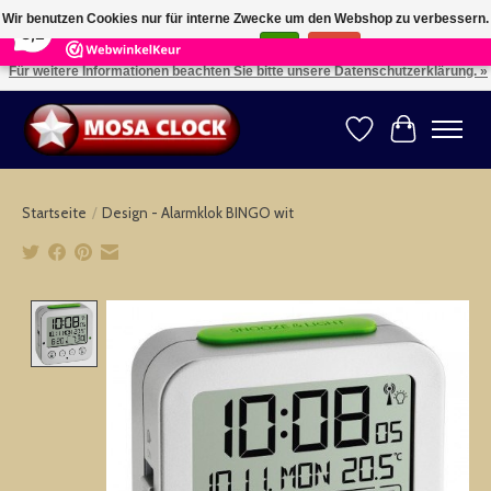
×
164
Reviews
Wir benutzen Cookies nur für interne Zwecke um den Webshop zu verbessern.
8,2
Ist das in Ordnung?
Ja
Nein
Für weitere Informationen beachten Sie bitte unsere Datenschutzerklärung. »
Kies uw taal: NL -- Wählen Sie ihre Sprache: DE -- Choose your language: EN ⇓ ⇒
Wunschzettel
Ihr Warenk
Startseite
/
Design - Alarmklok BINGO wit
Product image slideshow Items