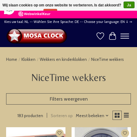
×
164
Reviews
Wij slaan cookies op om onze website te verbeteren. Is dat akkoord?
Ja
8,2
Nee
Meer over cookies »
Kies uw taal: NL -- Wählen Sie ihre Sprache: DE -- Choose your language: EN ⇓ ⇒
Verlanglijst
Winkelwag
Home
/
Klokken
/
Wekkers en kinderklokken
/
NiceTime wekkers
NiceTime wekkers
Filters weergeven
Sorteren op
Meest bekeken
183 producten