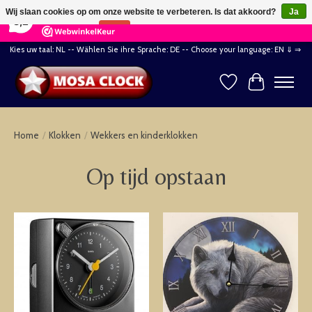
×
164
Reviews
Wij slaan cookies op om onze website te verbeteren. Is dat akkoord?
Ja
8,2
Nee
Meer over cookies »
Kies uw taal: NL -- Wählen Sie ihre Sprache: DE -- Choose your language: EN ⇓ ⇒
Verlanglijst
Winkelwag
Home
/
Klokken
/
Wekkers en kinderklokken
Op tijd opstaan