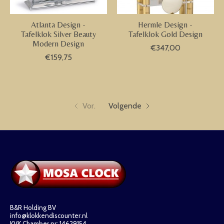
Atlanta Design -
Hermle Design -
Tafelklok Silver Beauty
Tafelklok Gold Design
Modern Design
€347,00
€159,75
Vor.
Volgende
B&R Holding BV
info@klokkendiscounter.nl
KVK Chamber nr: 14629154