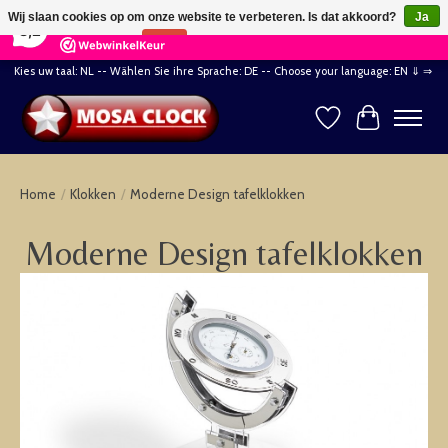
×
164
Reviews
Wij slaan cookies op om onze website te verbeteren. Is dat akkoord?
Ja
8,2
Nee
Meer over cookies »
Kies uw taal: NL -- Wählen Sie ihre Sprache: DE -- Choose your language: EN ⇓ ⇒
Verlanglijst
Winkelwag
Home
/
Klokken
/
Moderne Design tafelklokken
Moderne Design tafelklokken