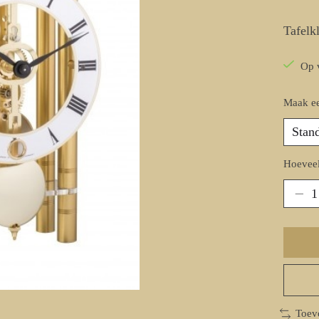
Tafelk
Op 
Maak e
Hoeveel
Toev