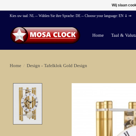
Wij slaan coo
Kies uw taal: NL -- Wählen Sie ihre Sprache: DE -- Choose your language: EN ⇓ ⇒
Home
Taal & Valut
Home
/
Design - Tafelklok Gold Design
Product image slideshow Items