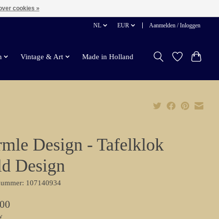
over cookies »
NL
EUR
Aanmelden / Inloggen
n
Vintage & Art
Made in Holland
mle Design - Tafelklok
d Design
lnummer: 107140934
,00
w