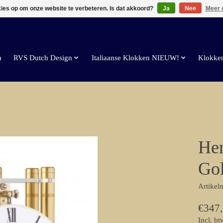
kies op om onze website te verbeteren. Is dat akkoord?
Ja
Nee
Meer 
a
RVS Dutch Design
Italiaanse Klokken NIEUW!
Klokke
Her
Gol
Artike
€347
Incl. bt