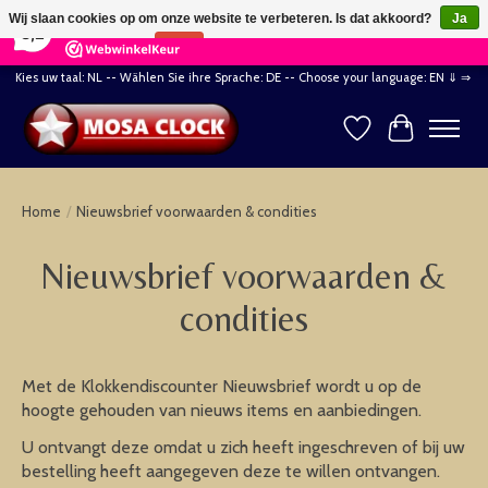
×
164
Reviews
Wij slaan cookies op om onze website te verbeteren. Is dat akkoord?
Ja
8,2
Nee
Meer over cookies »
Kies uw taal: NL -- Wählen Sie ihre Sprache: DE -- Choose your language: EN ⇓ ⇒
Verlanglijst
Winkelwag
Home
/
Nieuwsbrief voorwaarden & condities
Nieuwsbrief voorwaarden &
condities
Met de Klokkendiscounter Nieuwsbrief wordt u op de
hoogte gehouden van nieuws items en aanbiedingen.
U ontvangt deze omdat u zich heeft ingeschreven of bij uw
bestelling heeft aangegeven deze te willen ontvangen.