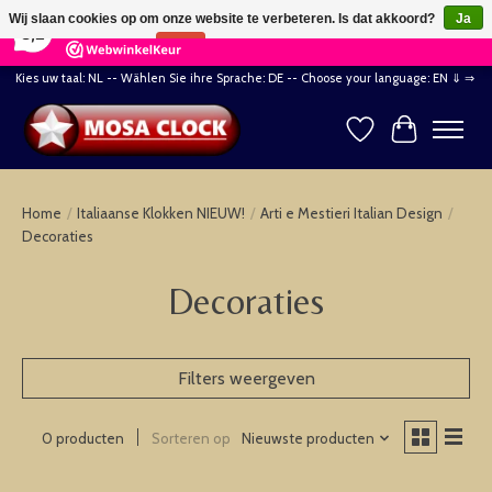
×
164
Reviews
Wij slaan cookies op om onze website te verbeteren. Is dat akkoord?
Ja
8,2
Nee
Meer over cookies »
Kies uw taal: NL -- Wählen Sie ihre Sprache: DE -- Choose your language: EN ⇓ ⇒
Verlanglijst
Winkelwag
Home
/
Italiaanse Klokken NIEUW!
/
Arti e Mestieri Italian Design
/
Decoraties
Decoraties
Filters weergeven
Sorteren op
Nieuwste producten
0 producten